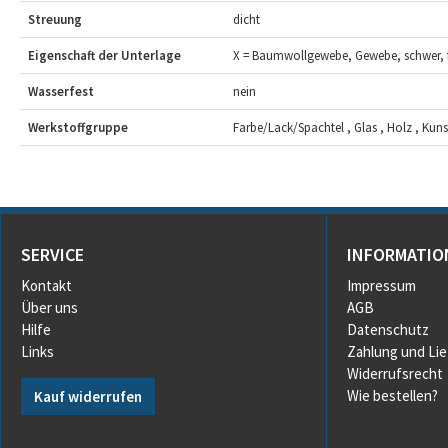
Streuung
dicht
Eigenschaft der Unterlage
X = Baumwollgewebe, Gewebe, schwer, f
Wasserfest
nein
Werkstoffgruppe
Farbe/Lack/Spachtel , Glas , Holz , Kunsts
SERVICE
INFORMATIO
Kontakt
Impressum
Über uns
AGB
Hilfe
Datenschutz
Links
Zahlung und Li
Widerrufsrecht
Wie bestellen?
Kauf widerrufen