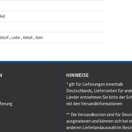
est
toff , Leder , Metall , Stein
N
HINWEISE
* gilt für Lieferungen innerhalb
Deutschlands, Lieferzeiten für and
Länder entnehmen Sie bitte der Sch
eferung
mit den Versandinformationen
** Die Versandkosten sind für Deut
ausgewiesen und können sich bei e
anderen Lieferlandauswahl im Beste