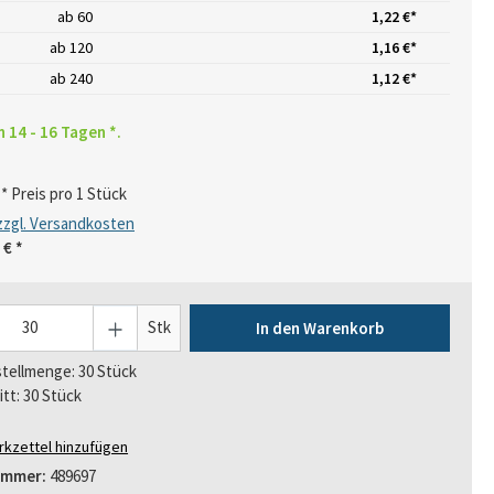
ab
60
1,22 €*
ab
120
1,16 €*
ab
240
1,12 €*
n 14 - 16 Tagen *.
* Preis pro 1 Stück
 zzgl. Versandkosten
 €
*
Stk
In den Warenkorb
tellmenge: 30 Stück
itt: 30 Stück
kzettel hinzufügen
ummer:
489697