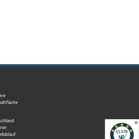
ere
altfläche
schland
✕
iner
llablauf