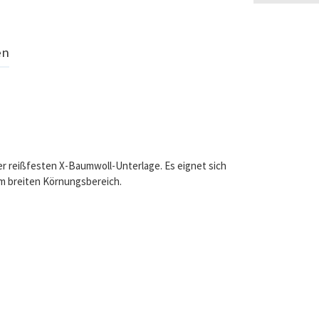
en
ner reißfesten X-Baumwoll-Unterlage. Es eignet sich
em breiten Körnungsbereich.