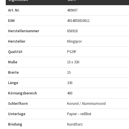
Art. Nr.
489697
EAN
4014855810611
Herstellernummer
656918
Hersteller
Klingspor
Qualität
PS29F
Maße
15 x 330
Breite
15
Länge
330
Körnungsbereich
400
Schleifkorn
Korund / Aluminiumoxid
Unterlage
Papier – reißfest
Bindung
Kunstharz