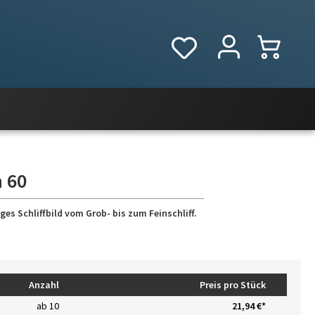
n 60
es Schliffbild vom Grob- bis zum Feinschliff.
Anzahl
Preis pro Stück
ab
10
21,94 €*