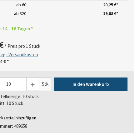
ab
60
20,25 €*
ab
320
19,08 €*
n 14 - 16 Tagen *.
€
* Preis pro 1 Stück
 zzgl. Versandkosten
4 €
*
Stk
In den Warenkorb
tellmenge: 10 Stück
itt: 10 Stück
kzettel hinzufügen
ummer:
489658