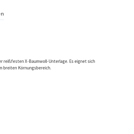
en
ner reißfesten X-Baumwoll-Unterlage. Es eignet sich
em breiten Körnungsbereich.