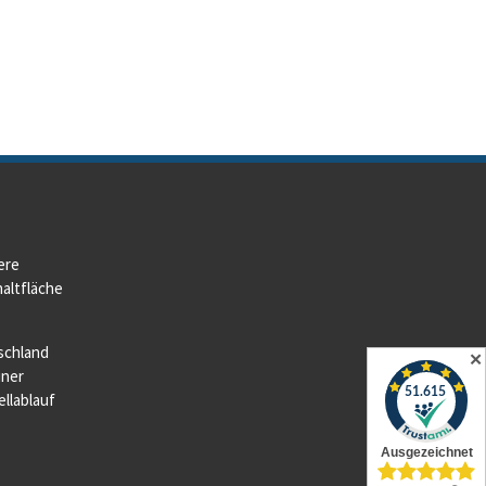
ere
altfläche
schland
✕
iner
llablauf