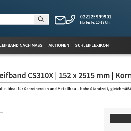
022125999901
Mo bis Fr: 10-18 Uhr
LEIFBAND NACH MASS
AKTIONEN
SCHLEIFLEXIKON
eifband CS310X | 152 x 2515 mm | Kor
lle. Ideal für Schreinereien und Metallbau – hohe Standzeit, gleichmäßig