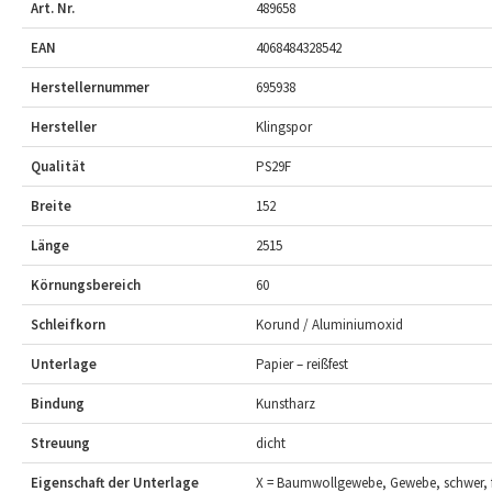
Art. Nr.
489658
EAN
4068484328542
Herstellernummer
695938
Hersteller
Klingspor
Qualität
PS29F
Breite
152
Länge
2515
Körnungsbereich
60
Schleifkorn
Korund / Aluminiumoxid
Unterlage
Papier – reißfest
Bindung
Kunstharz
Streuung
dicht
Eigenschaft der Unterlage
X = Baumwollgewebe, Gewebe, schwer, f