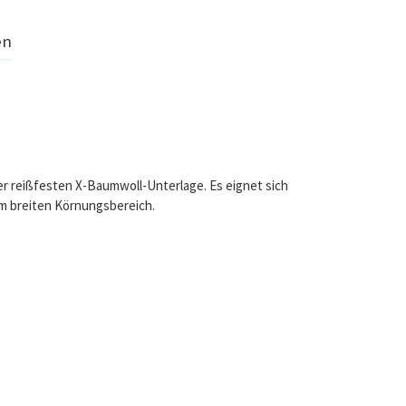
en
ner reißfesten X-Baumwoll-Unterlage. Es eignet sich
em breiten Körnungsbereich.