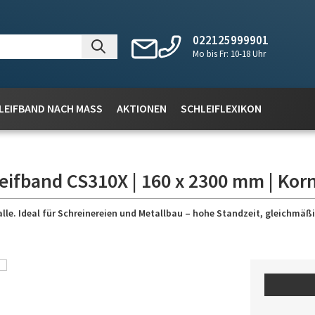
022125999901
Mo bis Fr: 10-18 Uhr
LEIFBAND NACH MASS
AKTIONEN
SCHLEIFLEXIKON
eifband CS310X | 160 x 2300 mm | Kor
lle. Ideal für Schreinereien und Metallbau – hohe Standzeit, gleichmäßig