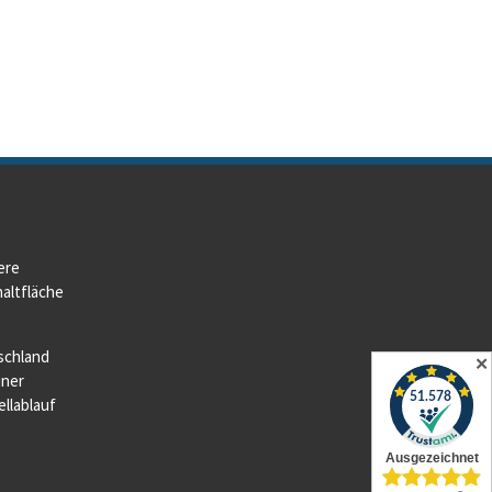
ere
altfläche
schland
✕
iner
llablauf