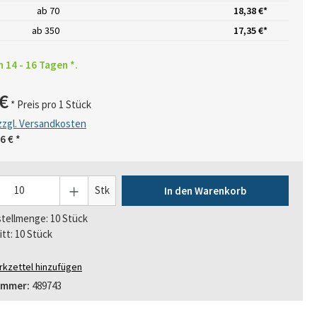
ab
70
18,38 €*
ab
350
17,35 €*
n 14 - 16 Tagen *.
€
* Preis pro 1 Stück
 zzgl. Versandkosten
6 €
*
Stk
In den Warenkorb
tellmenge: 10 Stück
itt: 10 Stück
kzettel hinzufügen
ummer:
489743