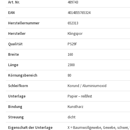
Art. Nr.
489743
EAN
4014855765324
Herstellernummer
652313
Hersteller
Klingspor
Qualität
PS29F
Breite
160
Länge
2300
Körnungsbereich
80
Schleifkorn
Korund / Aluminiumoxid
Unterlage
Papier – reißfest
Bindung
Kunstharz
Streuung
dicht
Eigenschaft der Unterlage
X = Baumwollgewebe, Gewebe, schwer, f