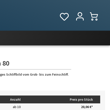
n 80
es Schliffbild vom Grob- bis zum Feinschliff.
Anzahl
Preis pro Stück
ab
10
20,06 €*