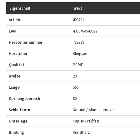
Eigenschaft
Wert
Art. Nr.
490201
EAN
4068484543822
Herstellernummer
719389
Hersteller
Klingspor
Qualität
PS29F
Breite
20
Länge
560
Körnungsbereich
80
Schleifkorn
Korund / Aluminiumoxid
Unterlage
Papier – reißfest
Bindung
Kunstharz