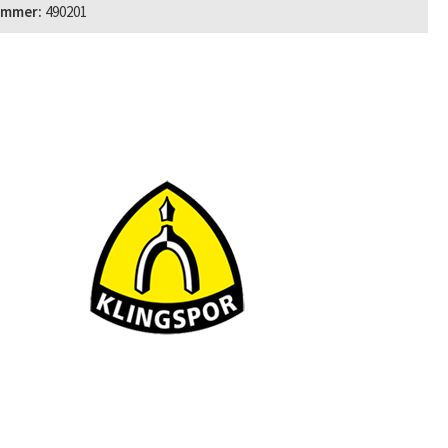
ummer:
490201