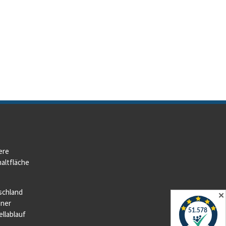
ere
altfläche
schland
✕
iner
llablauf