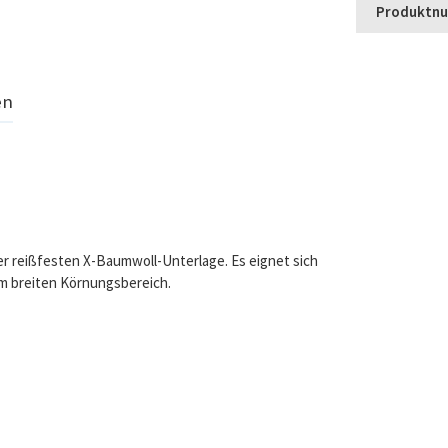
Produktn
en
ner reißfesten X-Baumwoll-Unterlage. Es eignet sich
em breiten Körnungsbereich.