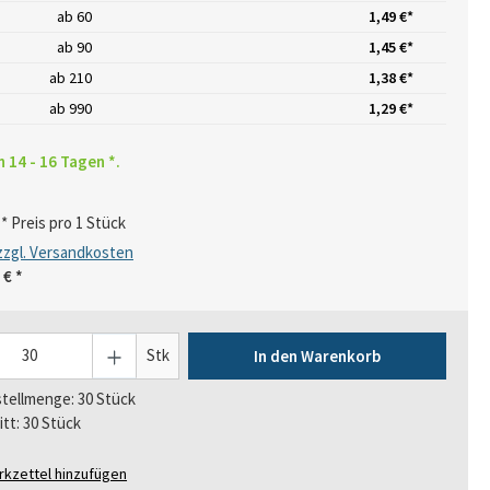
ab
60
1,49 €*
ab
90
1,45 €*
ab
210
1,38 €*
ab
990
1,29 €*
n 14 - 16 Tagen *.
* Preis pro 1 Stück
 zzgl. Versandkosten
 €
*
Stk
In den Warenkorb
tellmenge: 30 Stück
itt: 30 Stück
kzettel hinzufügen