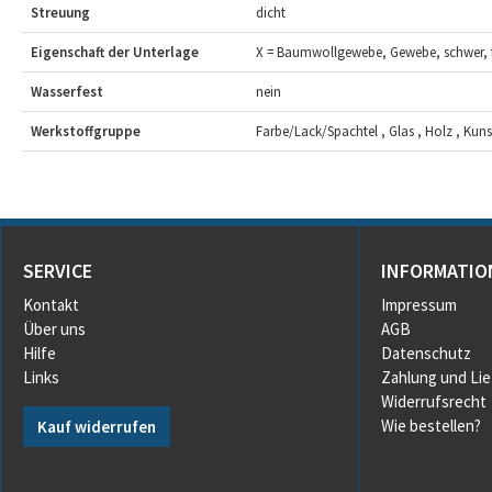
Streuung
dicht
Eigenschaft der Unterlage
X = Baumwollgewebe, Gewebe, schwer, f
Wasserfest
nein
Werkstoffgruppe
Farbe/Lack/Spachtel , Glas , Holz , Kunsts
SERVICE
INFORMATIO
Kontakt
Impressum
Über uns
AGB
Hilfe
Datenschutz
Links
Zahlung und Li
Widerrufsrecht
Wie bestellen?
Kauf widerrufen