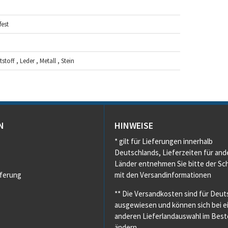
est
toff , Leder , Metall , Stein
N
HINWEISE
* gilt für Lieferungen innerhalb
Deutschlands, Lieferzeiten für and
Länder entnehmen Sie bitte der Sch
eferung
mit den Versandinformationen
** Die Versandkosten sind für Deut
ausgewiesen und können sich bei e
anderen Lieferlandauswahl im Beste
ändern