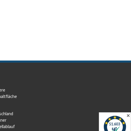
ere
altfläche
schland
✕
iner
llablauf