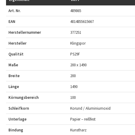
Art. Nr.
489865
EAN
4014855615667
Herstellernummer
377251
Hersteller
Klingspor
Qualität
PS29F
Maße
200 x 1490
Breite
200
Länge
1490
Körnungsbereich
100
Schleifkorn
Korund / Aluminiumoxid
Unterlage
Papier – reißfest
Bindung
Kunstharz