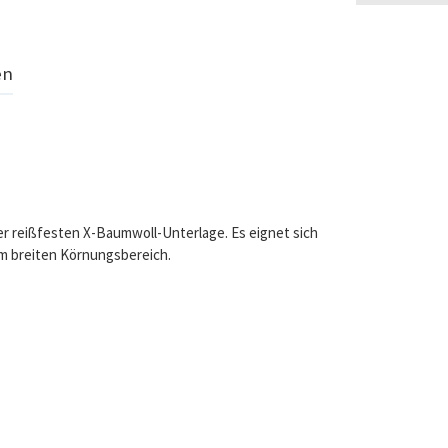
en
ner reißfesten X-Baumwoll-Unterlage. Es eignet sich
em breiten Körnungsbereich.