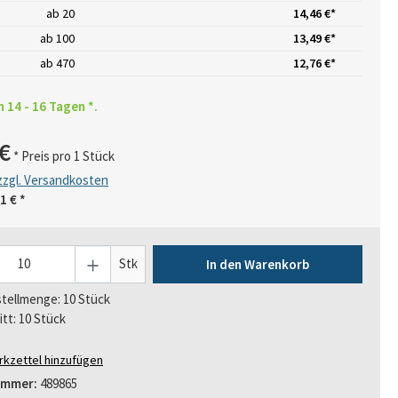
ab
20
14,46 €*
ab
100
13,49 €*
ab
470
12,76 €*
n 14 - 16 Tagen *.
€
* Preis pro 1 Stück
 zzgl. Versandkosten
1 €
*
Stk
In den Warenkorb
tellmenge: 10 Stück
itt: 10 Stück
kzettel hinzufügen
ummer:
489865