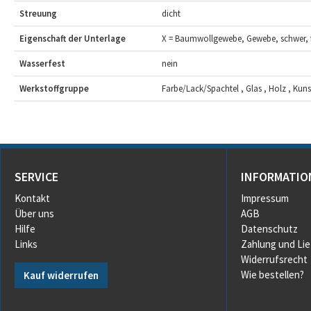
Streuung
dicht
Eigenschaft der Unterlage
X = Baumwollgewebe, Gewebe, schwer, f
Wasserfest
nein
Werkstoffgruppe
Farbe/Lack/Spachtel , Glas , Holz , Kunsts
SERVICE
INFORMATIO
Kontakt
Impressum
Über uns
AGB
Hilfe
Datenschutz
Links
Zahlung und Li
Widerrufsrecht
Wie bestellen?
Kauf widerrufen