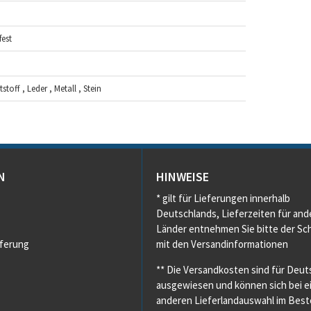
est
toff , Leder , Metall , Stein
N
HINWEISE
* gilt für Lieferungen innerhalb
Deutschlands, Lieferzeiten für and
Länder entnehmen Sie bitte der Sch
eferung
mit den Versandinformationen
** Die Versandkosten sind für Deut
ausgewiesen und können sich bei e
anderen Lieferlandauswahl im Beste