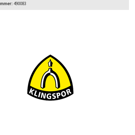
ummer:
490083