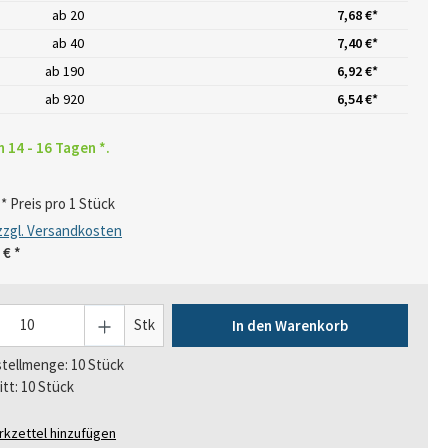
ab
20
7,68 €*
ab
40
7,40 €*
ab
190
6,92 €*
ab
920
6,54 €*
n 14 - 16 Tagen *.
* Preis pro 1 Stück
 zzgl. Versandkosten
 €
*
Stk
In den Warenkorb
tellmenge: 10 Stück
itt: 10 Stück
kzettel hinzufügen