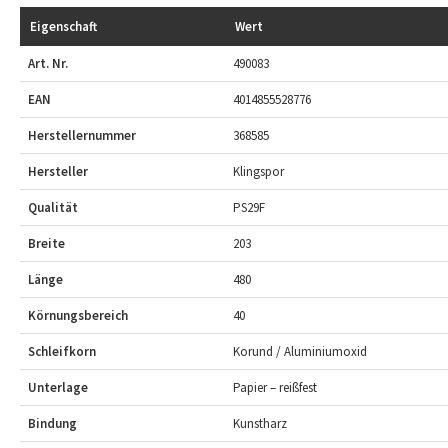
Eigenschaft
Wert
Art. Nr.
490083
EAN
4014855528776
Herstellernummer
368585
Hersteller
Klingspor
Qualität
PS29F
Breite
203
Länge
480
Körnungsbereich
40
Schleifkorn
Korund / Aluminiumoxid
Unterlage
Papier – reißfest
Bindung
Kunstharz