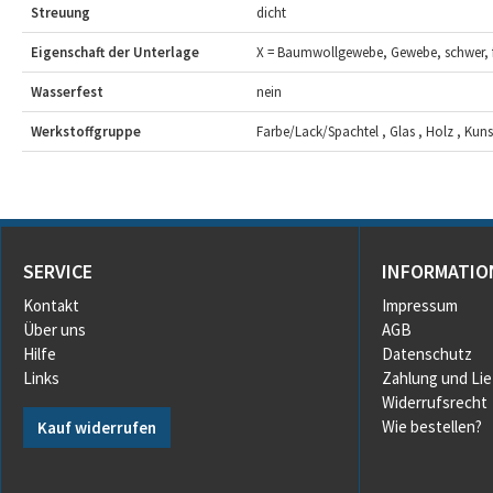
Streuung
dicht
Eigenschaft der Unterlage
X = Baumwollgewebe, Gewebe, schwer, f
Wasserfest
nein
Werkstoffgruppe
Farbe/Lack/Spachtel , Glas , Holz , Kunsts
SERVICE
INFORMATIO
Kontakt
Impressum
Über uns
AGB
Hilfe
Datenschutz
Links
Zahlung und Li
Widerrufsrecht
Wie bestellen?
Kauf widerrufen