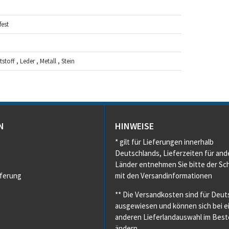
est
toff , Leder , Metall , Stein
N
HINWEISE
* gilt für Lieferungen innerhalb
Deutschlands, Lieferzeiten für and
Länder entnehmen Sie bitte der Sch
eferung
mit den Versandinformationen
** Die Versandkosten sind für Deut
ausgewiesen und können sich bei e
anderen Lieferlandauswahl im Beste
ändern