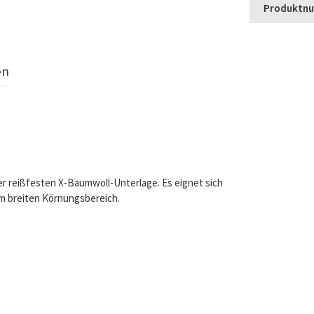
Produktn
en
ner reißfesten X-Baumwoll-Unterlage. Es eignet sich
em breiten Körnungsbereich.