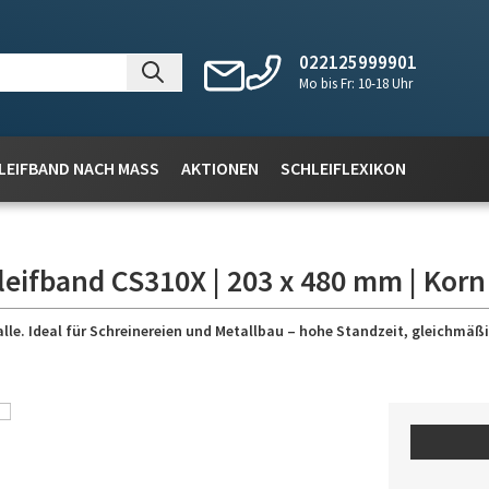
022125999901
Mo bis Fr: 10-18 Uhr
LEIFBAND NACH MASS
AKTIONEN
SCHLEIFLEXIKON
leifband CS310X | 203 x 480 mm | Korn
lle. Ideal für Schreinereien und Metallbau – hohe Standzeit, gleichmäßig