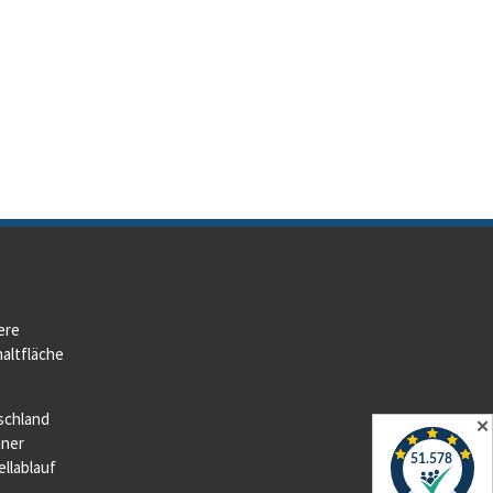
ere
altfläche
schland
✕
iner
llablauf