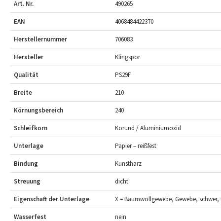
Art. Nr.
490265
EAN
4068484422370
Herstellernummer
706083
Hersteller
Klingspor
Qualität
PS29F
Breite
210
Körnungsbereich
240
Schleifkorn
Korund / Aluminiumoxid
Unterlage
Papier – reißfest
Bindung
Kunstharz
Streuung
dicht
Eigenschaft der Unterlage
X = Baumwollgewebe, Gewebe, schwer, f
Wasserfest
nein