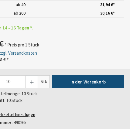
ab
40
31,94 €*
ab
200
30,16 €*
n 14 - 16 Tagen *.
€
* Preis pro 1 Stück
 zzgl. Versandkosten
8 €
*
Stk
In den Warenkorb
tellmenge: 10 Stück
itt: 10 Stück
kzettel hinzufügen
ummer:
490265