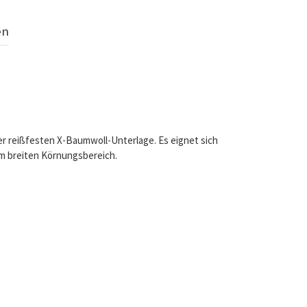
en
ner reißfesten X-Baumwoll-Unterlage. Es eignet sich
em breiten Körnungsbereich.