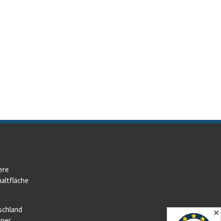
ere
altfläche
schland
✕
iner