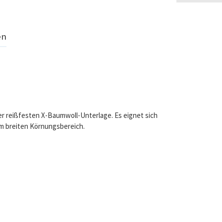
en
ner reißfesten X-Baumwoll-Unterlage. Es eignet sich
em breiten Körnungsbereich.