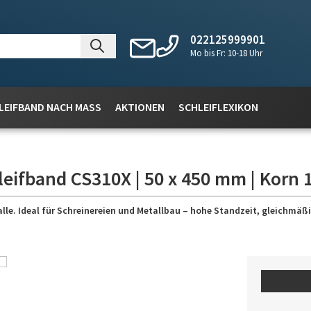
022125999901
Mo bis Fr: 10-18 Uhr
LEIFBAND NACH MASS
AKTIONEN
SCHLEIFLEXIKON
leifband CS310X | 50 x 450 mm | Korn 
lle. Ideal für Schreinereien und Metallbau – hohe Standzeit, gleichmäßig