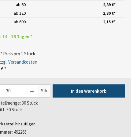
ab
60
2,39 €*
ab
120
2,30 €*
ab
600
2,15 €*
n 14 - 16 Tagen *.
* Preis pro 1 Stück
 zzgl. Versandkosten
 €
*
Stk
In den Warenkorb
tellmenge: 30 Stück
itt: 30 Stück
kzettel hinzufügen
ummer:
492265