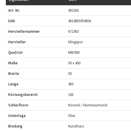
Art. Nr.
492265
EAN
4014855954056
Herstellernummer
672383
Hersteller
Klingspor
Qualität
NBF800
Maße
50 x 450
Breite
50
Länge
450
Körnungsbereich
100
Schleifkorn
Korund / Aluminiumoxid
Unterlage
Vlies
Bindung
Kunstharz