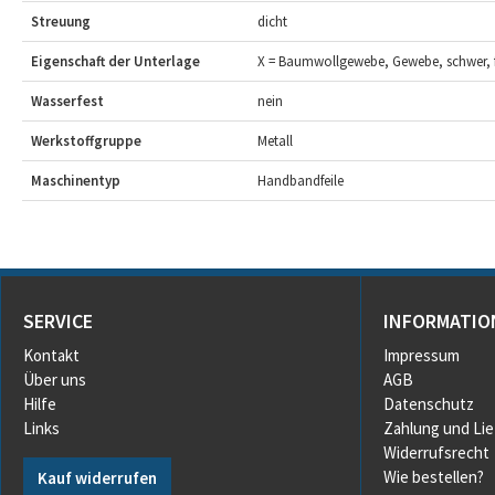
Streuung
dicht
Eigenschaft der Unterlage
X = Baumwollgewebe, Gewebe, schwer, f
Wasserfest
nein
Werkstoffgruppe
Metall
Maschinentyp
Handbandfeile
SERVICE
INFORMATIO
Kontakt
Impressum
Über uns
AGB
Hilfe
Datenschutz
Links
Zahlung und Li
Widerrufsrecht
Wie bestellen?
Kauf widerrufen