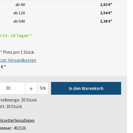
ab
60
2,63 €*
ab
120
2,54 €*
ab
540
2,38 €*
n 14 - 16 Tagen *.
* Preis pro 1 Stück
 zzgl. Versandkosten
 €
*
Stk
In den Warenkorb
tellmenge: 30 Stück
itt: 30 Stück
kzettel hinzufügen
ummer:
492326