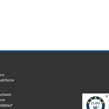
ere
altfläche
schland
✕
iner
llablauf