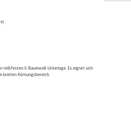
en
ner reißfesten X-Baumwoll-Unterlage. Es eignet sich
em breiten Körnungsbereich.