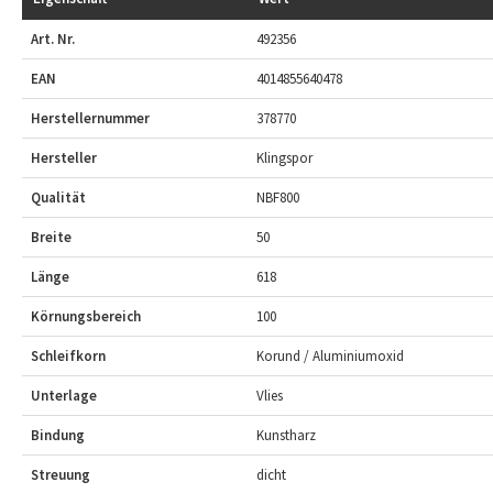
Art. Nr.
492356
EAN
4014855640478
Herstellernummer
378770
Hersteller
Klingspor
Qualität
NBF800
Breite
50
Länge
618
Körnungsbereich
100
Schleifkorn
Korund / Aluminiumoxid
Unterlage
Vlies
Bindung
Kunstharz
Streuung
dicht