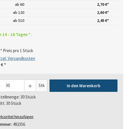
ab
60
2,70 €*
ab
120
2,60 €*
ab
510
2,45 €*
n 14 - 16 Tagen *.
* Preis pro 1 Stück
 zzgl. Versandkosten
 €
*
Stk
In den Warenkorb
tellmenge: 30 Stück
itt: 30 Stück
kzettel hinzufügen
ummer:
492356