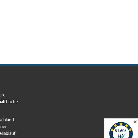
ere
altfläche
schland
✕
iner
llablauf