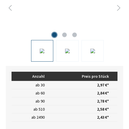
Anzahl
Preis pro Stück
ab
30
2,97 €*
ab
60
2,84 €*
ab
90
2,78 €*
ab
510
2,58 €*
ab
2490
2,43 €*