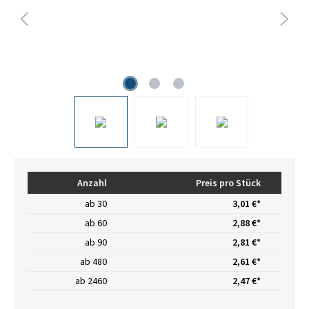
Anzahl
Preis pro Stück
ab
30
3,01 €*
ab
60
2,88 €*
ab
90
2,81 €*
ab
480
2,61 €*
ab
2460
2,47 €*