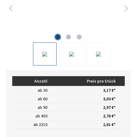
Anzahl
Preis pro Stück
ab
30
3,17 €*
ab
60
3,03 €*
ab
90
2,97 €*
ab
450
2,76 €*
ab
2310
2,61 €*