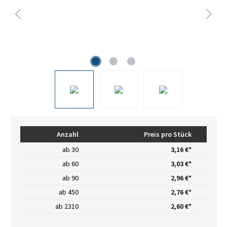
Anzahl
Preis pro Stück
ab
30
3,16 €*
ab
60
3,03 €*
ab
90
2,96 €*
ab
450
2,76 €*
ab
2310
2,60 €*