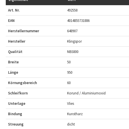
Art. Nr.
492558
EAN
4014855731886
Herstellernummer
648907
Hersteller
Klingspor
Qualität
NBS800
Breite
50
Länge
950
Körnungsbereich
60
Schleifkorn
Korund / Aluminiumoxid
Unterlage
Vlies
Bindung
Kunstharz
Streuung
dicht