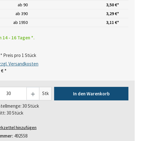
ab
90
3,50 €*
ab
390
3,29 €*
ab
1950
3,11 €*
n 14 - 16 Tagen *.
* Preis pro 1 Stück
 zzgl. Versandkosten
 €
*
Stk
In den Warenkorb
tellmenge: 30 Stück
itt: 30 Stück
kzettel hinzufügen
ummer:
492558