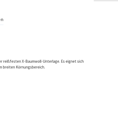
en
ner reißfesten X-Baumwoll-Unterlage. Es eignet sich
em breiten Körnungsbereich.