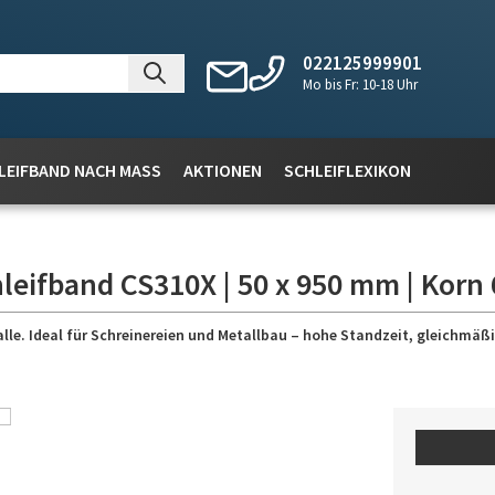
022125999901
Mo bis Fr: 10-18 Uhr
LEIFBAND NACH MASS
AKTIONEN
SCHLEIFLEXIKON
leifband CS310X | 50 x 950 mm | Korn 
lle. Ideal für Schreinereien und Metallbau – hohe Standzeit, gleichmäßig