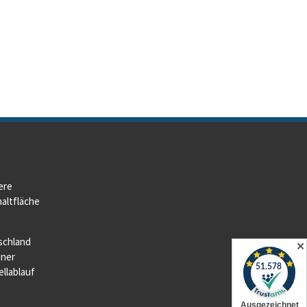
ere
altfläche
schland
✕
iner
llablauf