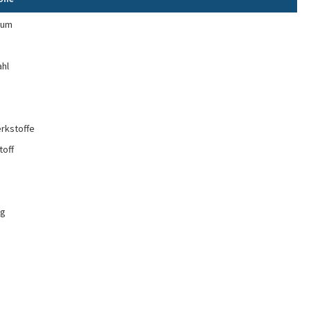
ium
e
ahl
rkstoffe
toff
ng