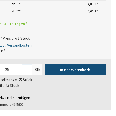
ab
175
7,01 €*
ab
925
6,61 €*
n 14 - 16 Tagen *.
* Preis pro 1 Stück
 zzgl. Versandkosten
 €
*
Stk
In den Warenkorb
tellmenge: 25 Stück
itt: 25 Stück
kzettel hinzufügen
ummer:
492588