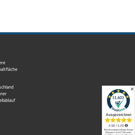
ere
altfläche
schland
✕
iner
llablauf