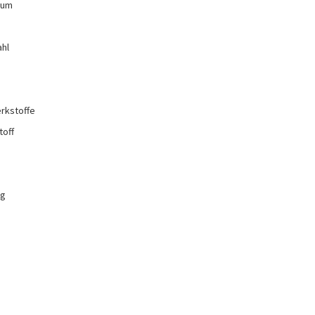
ium
e
ahl
rkstoffe
toff
ng