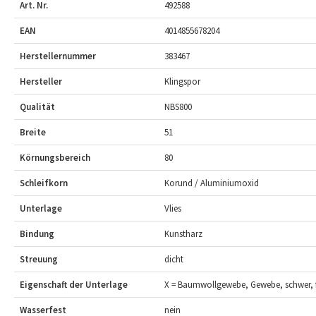
Art. Nr.
492588
EAN
4014855678204
Herstellernummer
383467
Hersteller
Klingspor
Qualität
NBS800
Breite
51
Körnungsbereich
80
Schleifkorn
Korund / Aluminiumoxid
Unterlage
Vlies
Bindung
Kunstharz
Streuung
dicht
Eigenschaft der Unterlage
X = Baumwollgewebe, Gewebe, schwer, f
Wasserfest
nein