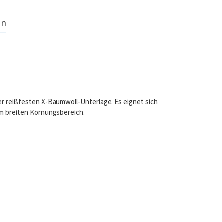
en
ner reißfesten X-Baumwoll-Unterlage. Es eignet sich
em breiten Körnungsbereich.