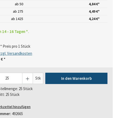
ab
50
4,84 €*
ab
275
4,49 €*
ab
1425
4,24 €*
n 14 - 16 Tagen *.
* Preis pro 1 Stück
 zzgl. Versandkosten
 €
*
Stk
In den Warenkorb
tellmenge: 25 Stück
itt: 25 Stück
kzettel hinzufügen
ummer:
492665