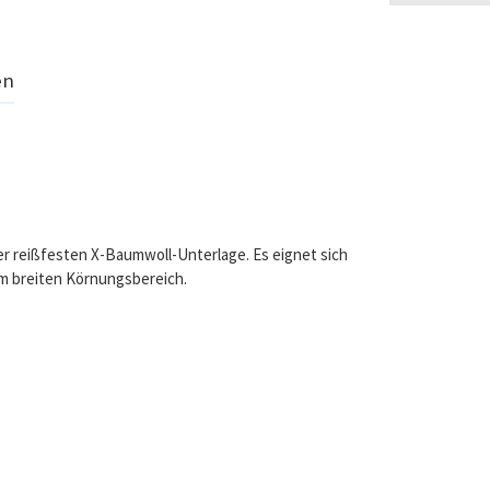
en
ner reißfesten X-Baumwoll-Unterlage. Es eignet sich
em breiten Körnungsbereich.