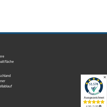
ere
altfläche
schland
✕
iner
llablauf