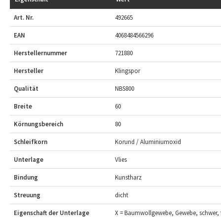
Art. Nr.
492665
EAN
4068484566296
Herstellernummer
721880
Hersteller
Klingspor
Qualität
NBS800
Breite
60
Körnungsbereich
80
Schleifkorn
Korund / Aluminiumoxid
Unterlage
Vlies
Bindung
Kunstharz
Streuung
dicht
Eigenschaft der Unterlage
X = Baumwollgewebe, Gewebe, schwer, f