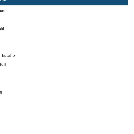
ium
e
ahl
rkstoffe
toff
ng