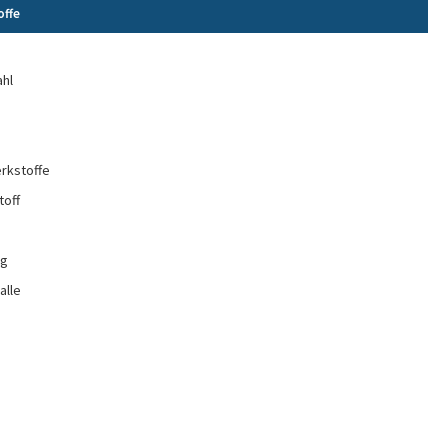
offe
e
ahl
rkstoffe
toff
ng
alle