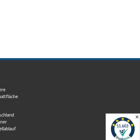
ere
altfläche
schland
✕
iner
llablauf