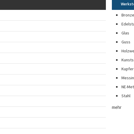
Werkst
Bronz
Edelst
Glas
Guss
Holzwe
Kunsts
Kupfer
Messi
NE-Met
Stahl
mehr