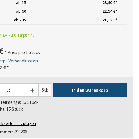
ab
15
23,90 €*
ab
60
22,54 €*
ab
285
21,32 €*
n 14 - 16 Tagen *.
€
* Preis pro 1 Stück
 zzgl. Versandkosten
8 €
*
Stk
In den Warenkorb
tellmenge: 15 Stück
itt: 15 Stück
kzettel hinzufügen
ummer:
499206