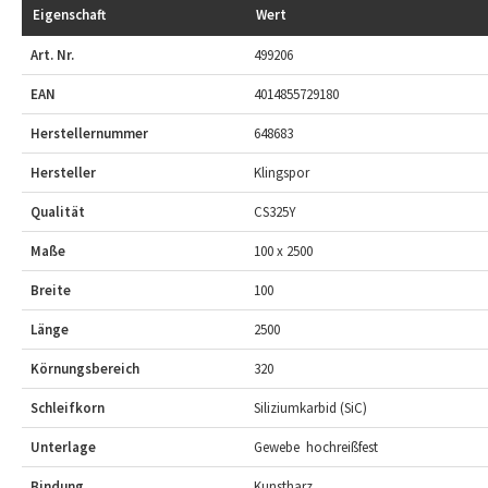
Eigenschaft
Wert
Art. Nr.
499206
EAN
4014855729180
Herstellernummer
648683
Hersteller
Klingspor
Qualität
CS325Y
Maße
100 x 2500
Breite
100
Länge
2500
Körnungsbereich
320
Schleifkorn
Siliziumkarbid (SiC)
Unterlage
Gewebe  hochreißfest
Bindung
Kunstharz