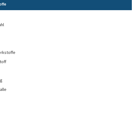
offe
e
ahl
rkstoffe
toff
ng
alle