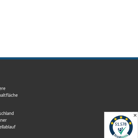
ere
altfläche
schland
✕
iner
llablauf