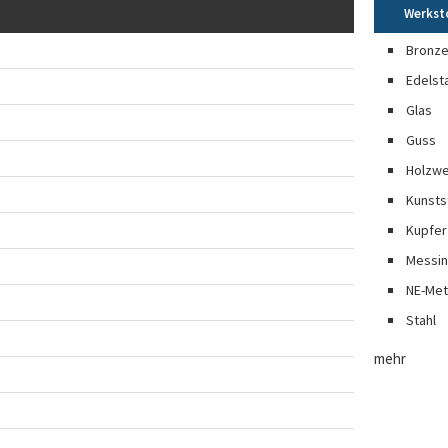
Werkst
Bronz
Edelst
Glas
Guss
Holzwe
Kunsts
Kupfer
Messi
NE-Met
Stahl
mehr