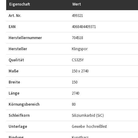
Eigenschaft
Wert
Art. Nr.
499321
EAN
4068484409371
Herstellernummer
704518
Hersteller
Klingspor
Qualität
CS325Y
Maße
150 x 2740
Breite
150
Länge
2740
Körnungsbereich
80
Schleifkorn
Siliziumkarbid (SiC)
Unterlage
Gewebe  hochreißfest
Bindung
Kunstharz