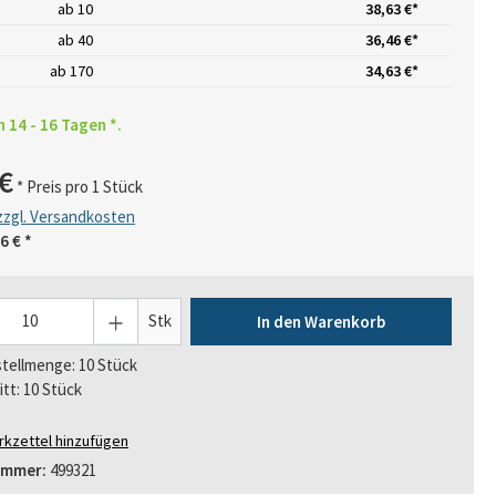
ab
10
38,63 €*
ab
40
36,46 €*
ab
170
34,63 €*
n 14 - 16 Tagen *.
€
* Preis pro 1 Stück
 zzgl. Versandkosten
6 €
*
Stk
In den Warenkorb
tellmenge: 10 Stück
itt: 10 Stück
kzettel hinzufügen
ummer:
499321