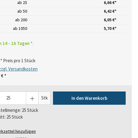
ab
25
6,66 €*
ab
50
6,42 €*
ab
200
6,05 €*
ab
1050
5,70 €*
n 14 - 16 Tagen *.
* Preis pro 1 Stück
 zzgl. Versandkosten
 €
*
Stk
In den Warenkorb
tellmenge: 25 Stück
itt: 25 Stück
kzettel hinzufügen