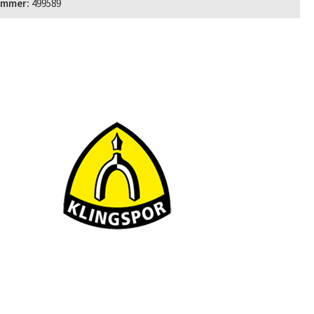
ummer:
499589