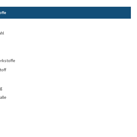
offe
e
ahl
rkstoffe
toff
ng
alle