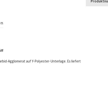
Produktn
en
ff
arbid-Agglomerat auf Y-Polyester-Unterlage. Es liefert