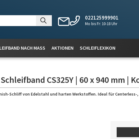
022125999901
Mo bis Fr: 10-18 Uhr
LEIFBAND NACH MASS
AKTIONEN
SCHLEIFLEXIKON
 Schleifband CS325Y | 60 x 940 mm | K
nish-Schliff von Edelstahl und harten Werkstoffen. Ideal für Centerless