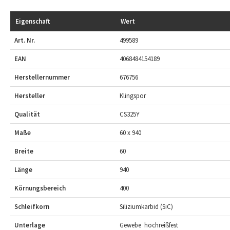
Eigenschaft
Wert
Art. Nr.
499589
EAN
4068484154189
Herstellernummer
676756
Hersteller
Klingspor
Qualität
CS325Y
Maße
60 x 940
Breite
60
Länge
940
Körnungsbereich
400
Schleifkorn
Siliziumkarbid (SiC)
Unterlage
Gewebe  hochreißfest