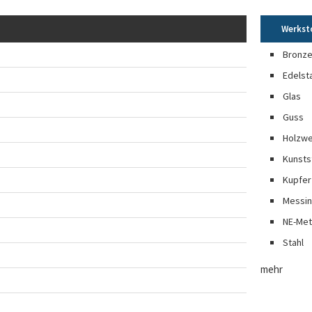
Werkst
Bronz
Edelst
Glas
Guss
Holzwe
Kunsts
Kupfer
Messi
NE-Met
Stahl
mehr