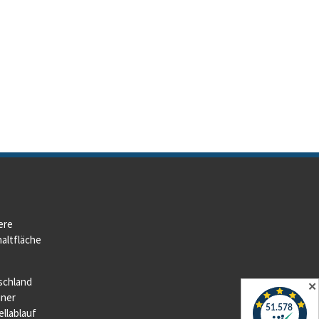
ere
altfläche
schland
✕
iner
llablauf