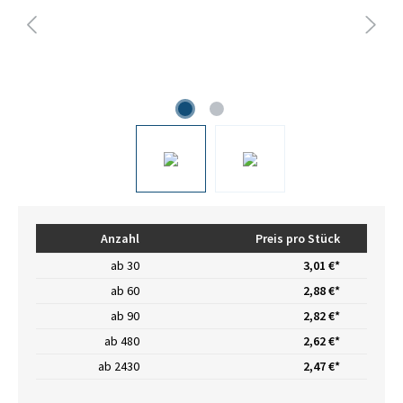
Anzahl
Preis pro Stück
ab
30
3,01 €*
ab
60
2,88 €*
ab
90
2,82 €*
ab
480
2,62 €*
ab
2430
2,47 €*