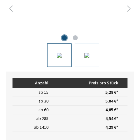
Anzahl
Preis pro Stück
ab
15
5,28 €*
ab
30
5,04 €*
ab
60
4,85 €*
ab
285
4,54 €*
ab
1410
4,29 €*