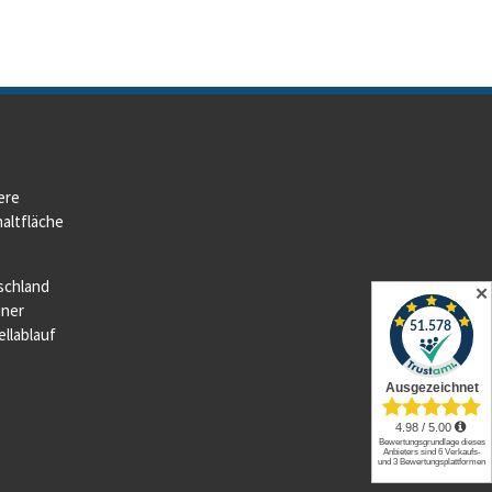
ere
altfläche
schland
✕
iner
llablauf