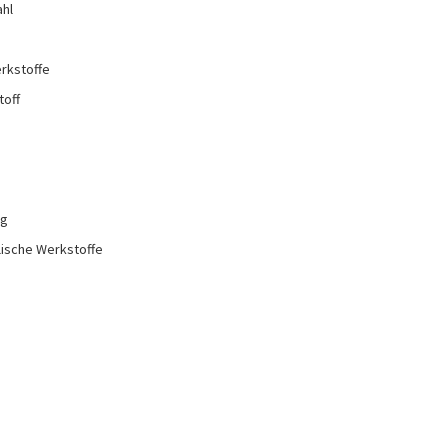
ahl
rkstoffe
toff
ng
lische Werkstoffe