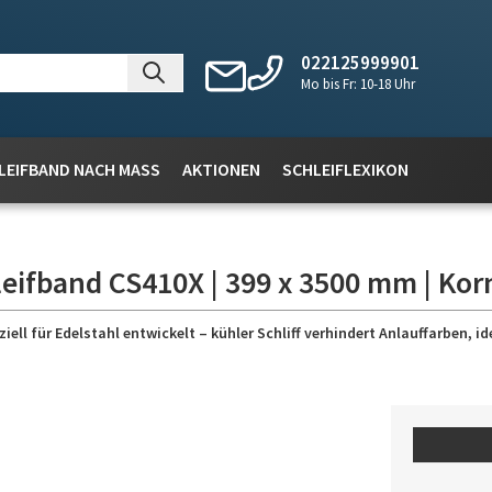
022125999901
Mo bis Fr: 10-18 Uhr
LEIFBAND NACH MASS
AKTIONEN
SCHLEIFLEXIKON
leifband CS410X | 399 x 3500 mm | Kor
l für Edelstahl entwickelt – kühler Schliff verhindert Anlauffarben, id