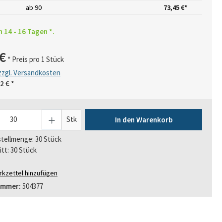
ab
90
73,45 €*
n 14 - 16 Tagen *.
€
* Preis pro 1 Stück
 zzgl. Versandkosten
2 €
*
Stk
In den Warenkorb
tellmenge: 30 Stück
itt: 30 Stück
kzettel hinzufügen
ummer:
504377