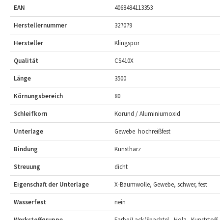
EAN
4068484113353
Herstellernummer
327079
Hersteller
Klingspor
Qualität
CS410X
Länge
3500
Körnungsbereich
80
Schleifkorn
Korund / Aluminiumoxid
Unterlage
Gewebe  hochreißfest
Bindung
Kunstharz
Streuung
dicht
Eigenschaft der Unterlage
X-Baumwolle, Gewebe, schwer, fest
Wasserfest
nein
Werkstoffgruppe
Farbe/Lack/Spachtel , Holz , Kunststoff ,