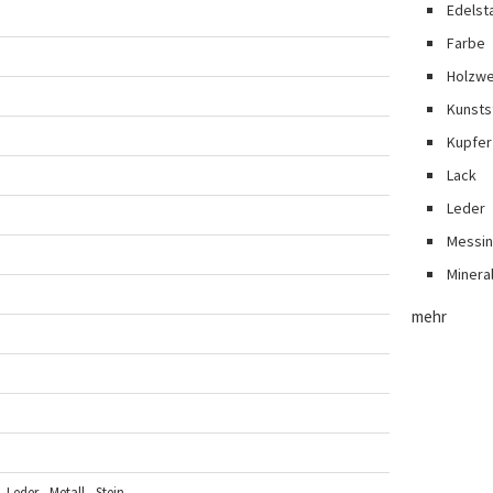
Edelst
Farbe
Holzwe
Kunsts
Kupfer
Lack
Leder
Messi
Minera
mehr
 Leder , Metall , Stein