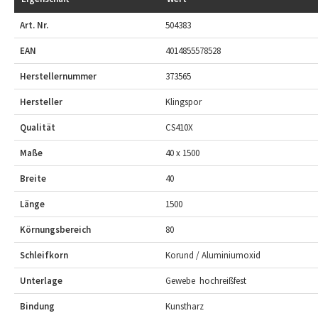
Art. Nr.
504383
EAN
4014855578528
Herstellernummer
373565
Hersteller
Klingspor
Qualität
CS410X
Maße
40 x 1500
Breite
40
Länge
1500
Körnungsbereich
80
Schleifkorn
Korund / Aluminiumoxid
Unterlage
Gewebe  hochreißfest
Bindung
Kunstharz