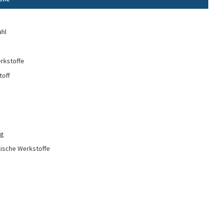
e
ahl
rkstoffe
toff
ng
lische Werkstoffe