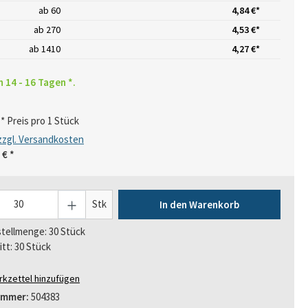
ab
60
4,84 €*
ab
270
4,53 €*
ab
1410
4,27 €*
n 14 - 16 Tagen *.
* Preis pro 1 Stück
 zzgl. Versandkosten
 €
*
Stk
In den Warenkorb
tellmenge: 30 Stück
itt: 30 Stück
kzettel hinzufügen
ummer:
504383