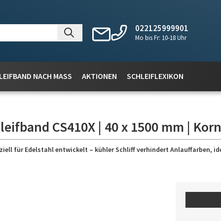
022125999901
Mo bis Fr: 10-18 Uhr
LEIFBAND NACH MASS
AKTIONEN
SCHLEIFLEXIKON
leifband CS410X | 40 x 1500 mm | Korn
l für Edelstahl entwickelt – kühler Schliff verhindert Anlauffarben, id