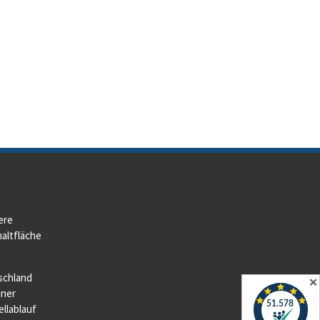
ere
altfläche
schland
✕
iner
llablauf