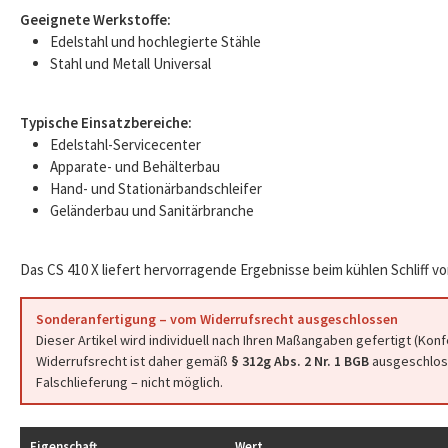
Geeignete Werkstoffe:
Edelstahl und hochlegierte Stähle
Stahl und Metall Universal
Typische Einsatzbereiche:
Edelstahl-Servicecenter
Apparate- und Behälterbau
Hand- und Stationärbandschleifer
Geländerbau und Sanitärbranche
Das CS 410 X liefert hervorragende Ergebnisse beim kühlen Schliff vo
Sonderanfertigung – vom Widerrufsrecht ausgeschlossen
Dieser Artikel wird individuell nach Ihren Maßangaben gefertigt (Kon
Widerrufsrecht ist daher gemäß
§ 312g Abs. 2 Nr. 1 BGB
ausgeschloss
Falschlieferung – nicht möglich.
Eigenschaft
Wert