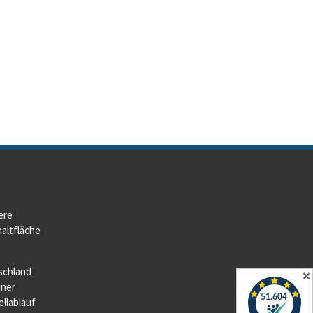
ere
altfläche
schland
✕
iner
llablauf