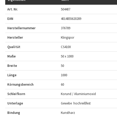
Art. Nr.
504407
EAN
4014855620289
Herstellernummer
376789
Hersteller
Klingspor
Qualität
CS410X
Maße
50 x 1000
Breite
50
Länge
1000
Körnungsbereich
60
Schleifkorn
Korund / Aluminiumoxid
Unterlage
Gewebe  hochreißfest
Bindung
Kunstharz