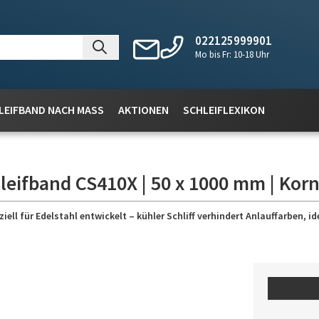
022125999901
Mo bis Fr: 10-18 Uhr
LEIFBAND NACH MASS
AKTIONEN
SCHLEIFLEXIKON
leifband CS410X | 50 x 1000 mm | Korn
l für Edelstahl entwickelt – kühler Schliff verhindert Anlauffarben, id