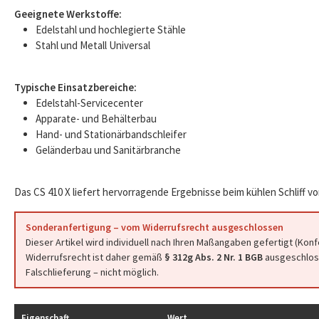
Geeignete Werkstoffe:
Edelstahl und hochlegierte Stähle
Stahl und Metall Universal
Typische Einsatzbereiche:
Edelstahl-Servicecenter
Apparate- und Behälterbau
Hand- und Stationärbandschleifer
Geländerbau und Sanitärbranche
Das CS 410 X liefert hervorragende Ergebnisse beim kühlen Schliff vo
Sonderanfertigung – vom Widerrufsrecht ausgeschlossen
Dieser Artikel wird individuell nach Ihren Maßangaben gefertigt (Kon
Widerrufsrecht ist daher gemäß
§ 312g Abs. 2 Nr. 1 BGB
ausgeschloss
Falschlieferung – nicht möglich.
Eigenschaft
Wert