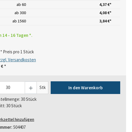
ab
60
4,37 €*
ab
300
4,08 €*
ab
1560
3,84 €*
n 14 - 16 Tagen *.
* Preis pro 1 Stück
 zzgl. Versandkosten
 €
*
Stk
In den Warenkorb
tellmenge: 30 Stück
itt: 30 Stück
kzettel hinzufügen
ummer:
504407