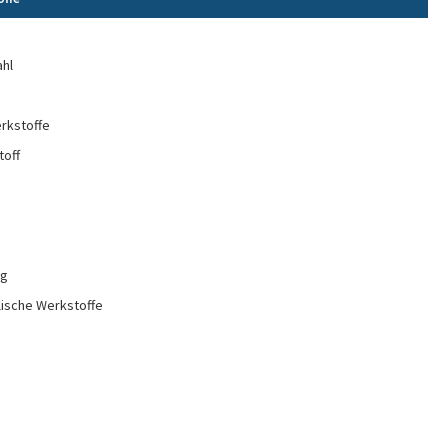
e
ahl
rkstoffe
toff
ng
lische Werkstoffe