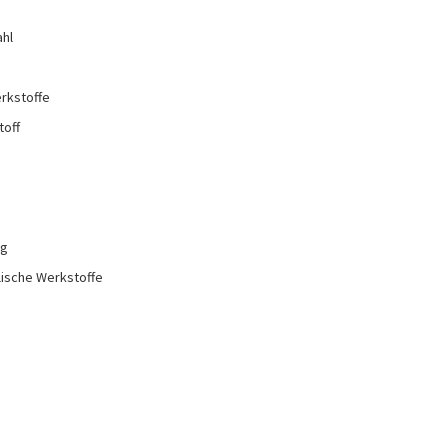
e
ahl
rkstoffe
toff
ng
lische Werkstoffe