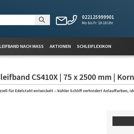
022125999901
Mo bis Fr: 10-18 Uhr
LEIFBAND NACH MASS
AKTIONEN
SCHLEIFLEXIKON
leifband CS410X | 75 x 2500 mm | Korn
l für Edelstahl entwickelt – kühler Schliff verhindert Anlauffarben, id