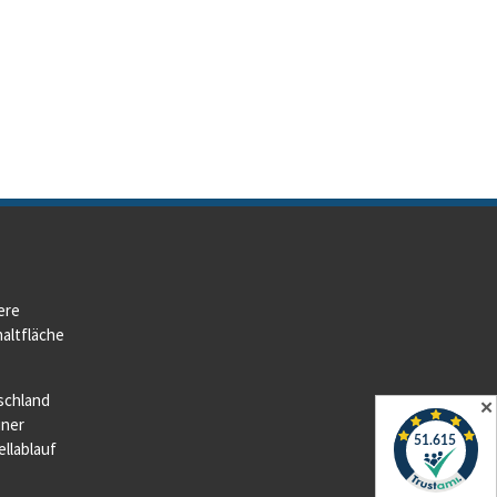
ere
altfläche
schland
✕
iner
llablauf