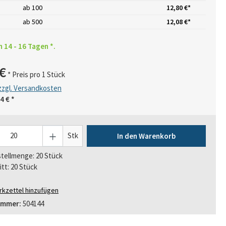
ab
100
12,80 €*
ab
500
12,08 €*
n 14 - 16 Tagen *.
€
* Preis pro 1 Stück
 zzgl. Versandkosten
4 €
*
Stk
In den Warenkorb
tellmenge: 20 Stück
itt: 20 Stück
kzettel hinzufügen
ummer:
504144