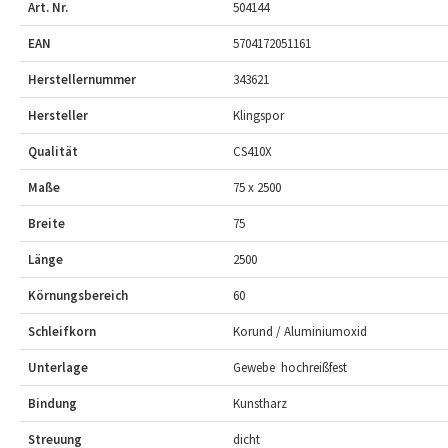
Art. Nr.
504144
EAN
5704172051161
Herstellernummer
343621
Hersteller
Klingspor
Qualität
CS410X
Maße
75 x 2500
Breite
75
Länge
2500
Körnungsbereich
60
Schleifkorn
Korund / Aluminiumoxid
Unterlage
Gewebe  hochreißfest
Bindung
Kunstharz
Streuung
dicht