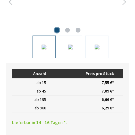
Anzahl
Preis pro Stück
ab
15
7,55 €*
ab
45
7,09 €*
ab
195
6,66 €*
ab
960
6,29 €*
Lieferbar in 14 - 16 Tagen *.