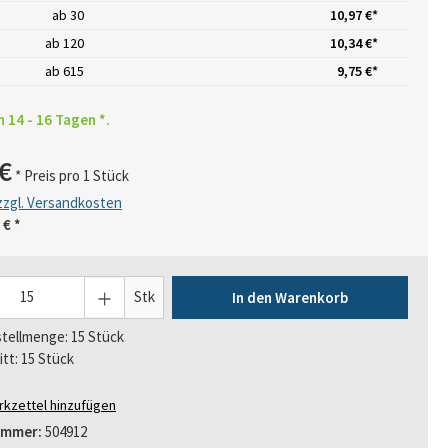
ab
30
10,97 €*
ab
120
10,34 €*
ab
615
9,75 €*
n 14 - 16 Tagen *.
€
* Preis pro 1 Stück
 zzgl. Versandkosten
 €
*
Stk
In den Warenkorb
tellmenge: 15 Stück
itt: 15 Stück
kzettel hinzufügen
ummer:
504912