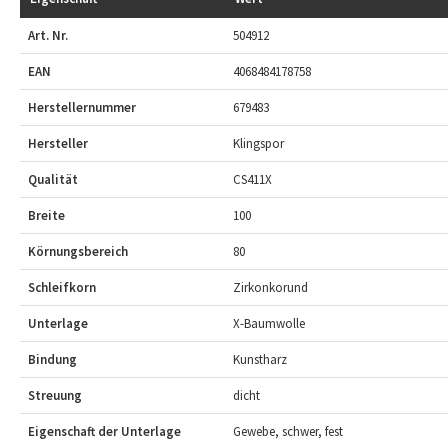
Art. Nr.
504912
EAN
4068484178758
Herstellernummer
679483
Hersteller
Klingspor
Qualität
CS411X
Breite
100
Körnungsbereich
80
Schleifkorn
Zirkonkorund
Unterlage
X-Baumwolle
Bindung
Kunstharz
Streuung
dicht
Eigenschaft der Unterlage
Gewebe, schwer, fest