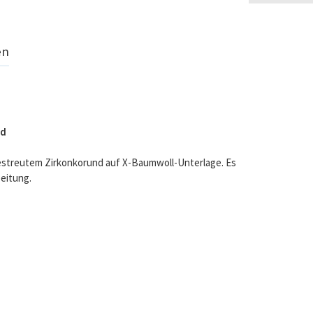
en
nd
 gestreutem Zirkonkorund auf X-Baumwoll-Unterlage. Es
beitung.