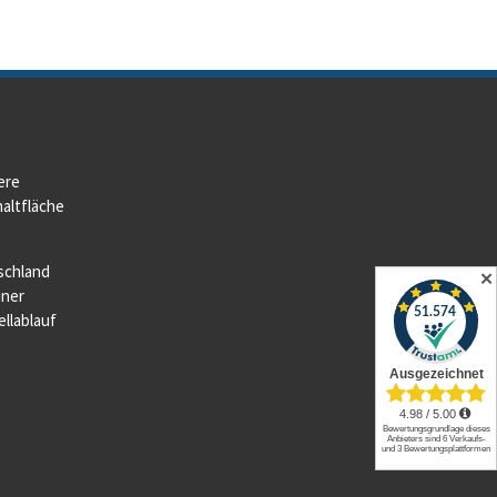
ere
altfläche
schland
✕
iner
llablauf