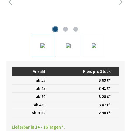
Anzahl
Preis pro Stück
ab
15
3,69 €*
ab
45
3,41 €*
ab
90
3,28 €*
ab
420
3,07 €*
ab
2085
2,90 €*
Lieferbar in 14 - 16 Tagen *.