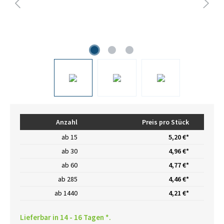
Anzahl
Preis pro Stück
ab
15
5,20 €*
ab
30
4,96 €*
ab
60
4,77 €*
ab
285
4,46 €*
ab
1440
4,21 €*
Lieferbar in 14 - 16 Tagen *.