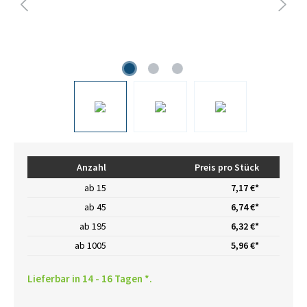
Anzahl
Preis pro Stück
ab
15
7,17 €*
ab
45
6,74 €*
ab
195
6,32 €*
ab
1005
5,96 €*
Lieferbar in 14 - 16 Tagen *.