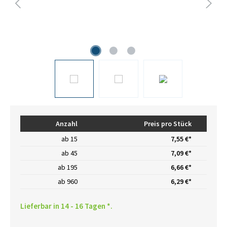
Anzahl
Preis pro Stück
ab
15
7,55 €*
ab
45
7,09 €*
ab
195
6,66 €*
ab
960
6,29 €*
Lieferbar in 14 - 16 Tagen *.