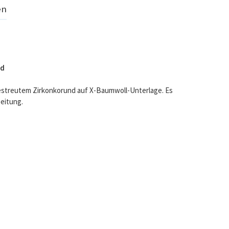
en
nd
 gestreutem Zirkonkorund auf X-Baumwoll-Unterlage. Es
beitung.