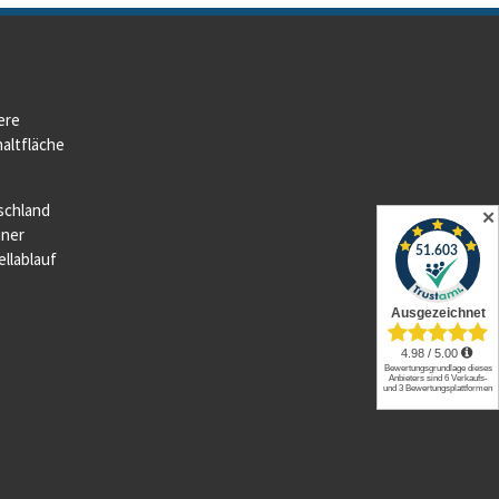
ere
altfläche
schland
✕
iner
llablauf