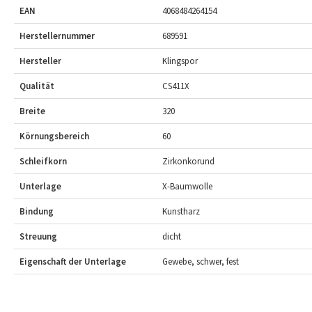
EAN
4068484264154
Herstellernummer
689591
Hersteller
Klingspor
Qualität
CS411X
Breite
320
Körnungsbereich
60
Schleifkorn
Zirkonkorund
Unterlage
X-Baumwolle
Bindung
Kunstharz
Streuung
dicht
Eigenschaft der Unterlage
Gewebe, schwer, fest