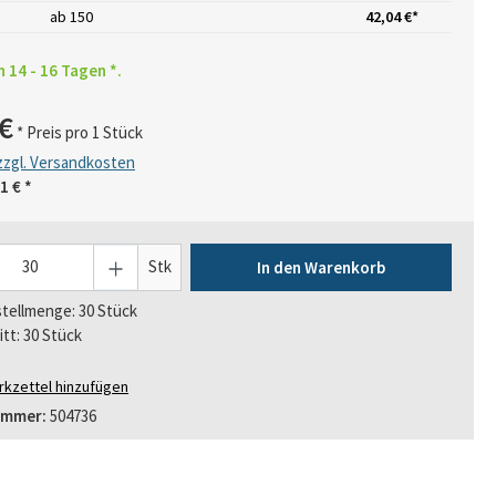
ab
150
42,04 €*
n 14 - 16 Tagen *.
€
* Preis pro 1 Stück
 zzgl. Versandkosten
1 €
*
Stk
In den Warenkorb
tellmenge: 30 Stück
itt: 30 Stück
kzettel hinzufügen
ummer:
504736