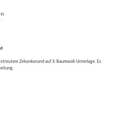
en
nd
 gestreutem Zirkonkorund auf X-Baumwoll-Unterlage. Es
beitung.