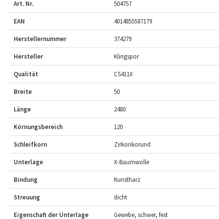
Art. Nr.
504757
EAN
4014855587179
Herstellernummer
374279
Hersteller
Klingspor
Qualität
CS411X
Breite
50
Länge
2480
Körnungsbereich
120
Schleifkorn
Zirkonkorund
Unterlage
X-Baumwolle
Bindung
Kunstharz
Streuung
dicht
Eigenschaft der Unterlage
Gewebe, schwer, fest