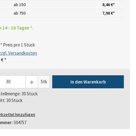
ab
150
8,46 €*
ab
750
7,98 €*
n 14 - 16 Tagen *.
* Preis pro 1 Stück
 zzgl. Versandkosten
 €
*
Stk
In den Warenkorb
tellmenge: 30 Stück
itt: 30 Stück
kzettel hinzufügen
ummer:
504757