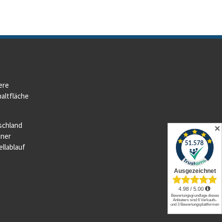
ere
altfläche
schland
✕
iner
llablauf