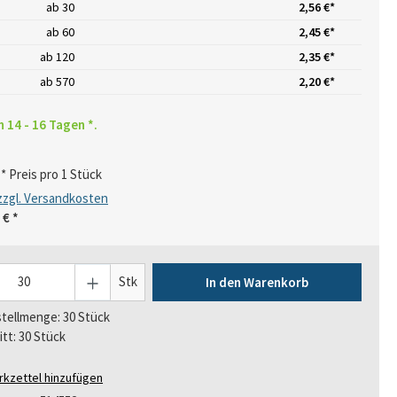
ab
30
2,56 €*
ab
60
2,45 €*
ab
120
2,35 €*
ab
570
2,20 €*
n 14 - 16 Tagen *.
* Preis pro 1 Stück
 zzgl. Versandkosten
 €
*
Stk
In den Warenkorb
tellmenge: 30 Stück
itt: 30 Stück
kzettel hinzufügen