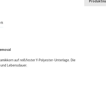
Produktn
en
Removal
amikkorn auf reißfester Y-Polyester-Unterlage. Die
t und Lebensdauer.