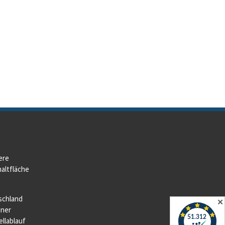
ere
altfläche
schland
✕
iner
llablauf