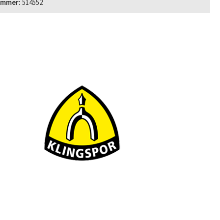
ummer:
514552