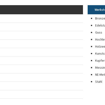
Werkst
Bronz
Edelst
Guss
Hochle
Holzwe
Kunsts
Kupfer
Messi
NE-Met
Stahl