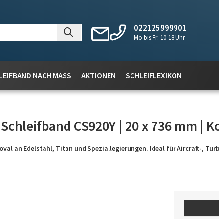
022125999901
Mo bis Fr: 10-18 Uhr
LEIFBAND NACH MASS
AKTIONEN
SCHLEIFLEXIKON
 Schleifband CS920Y | 20 x 736 mm | K
 an Edelstahl, Titan und Speziallegierungen. Ideal für Aircraft-, Turb