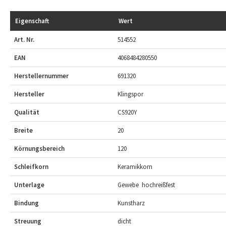
Eigenschaft
Wert
Art. Nr.
514552
EAN
4068484280550
Herstellernummer
691320
Hersteller
Klingspor
Qualität
CS920Y
Breite
20
Körnungsbereich
120
Schleifkorn
Keramikkorn
Unterlage
Gewebe  hochreißfest
Bindung
Kunstharz
Streuung
dicht