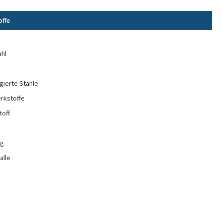
offe
e
ahl
gierte Stähle
rkstoffe
toff
ng
alle