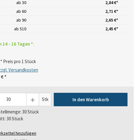
ab
30
2,84 €*
ab
60
2,71 €*
ab
90
2,65 €*
ab
510
2,45 €*
n 14 - 16 Tagen *.
* Preis pro 1 Stück
 zzgl. Versandkosten
 €
*
Stk
In den Warenkorb
tellmenge: 30 Stück
itt: 30 Stück
kzettel hinzufügen