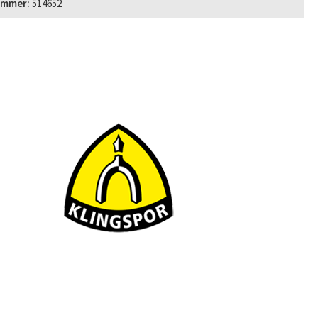
ummer:
514652