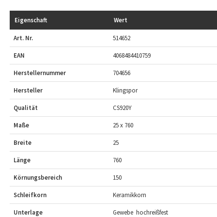
Eigenschaft
Wert
Art. Nr.
514652
EAN
4068484410759
Herstellernummer
704656
Hersteller
Klingspor
Qualität
CS920Y
Maße
25 x 760
Breite
25
Länge
760
Körnungsbereich
150
Schleifkorn
Keramikkorn
Unterlage
Gewebe  hochreißfest