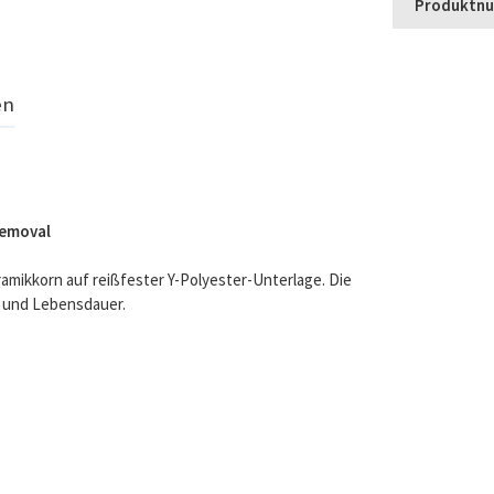
Produktn
en
Removal
amikkorn auf reißfester Y-Polyester-Unterlage. Die
t und Lebensdauer.