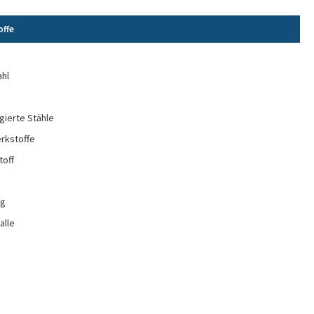
offe
e
ahl
gierte Stähle
rkstoffe
toff
ng
alle