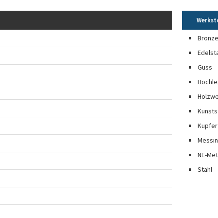
Werkst
Bronz
Edelst
Guss
Hochle
Holzwe
Kunsts
Kupfer
Messi
NE-Met
Stahl