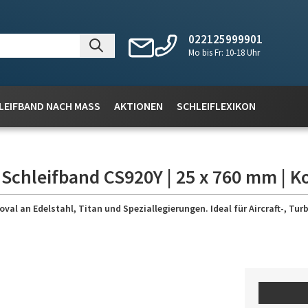
022125999901
Mo bis Fr: 10-18 Uhr
LEIFBAND NACH MASS
AKTIONEN
SCHLEIFLEXIKON
 Schleifband CS920Y | 25 x 760 mm | K
 an Edelstahl, Titan und Speziallegierungen. Ideal für Aircraft-, Turb