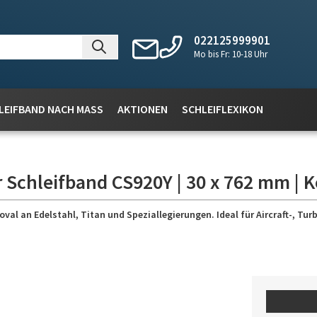
022125999901
Mo bis Fr: 10-18 Uhr
LEIFBAND NACH MASS
AKTIONEN
SCHLEIFLEXIKON
 Schleifband CS920Y | 30 x 762 mm | K
 an Edelstahl, Titan und Speziallegierungen. Ideal für Aircraft-, Turb