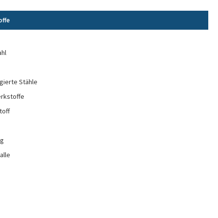
offe
e
ahl
gierte Stähle
rkstoffe
toff
ng
alle