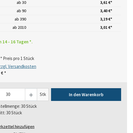
ab
30
3,61 €*
ab
90
3,40 €*
ab
390
3,19 €*
ab
2010
3,01 €*
n 14 - 16 Tagen *.
* Preis pro 1 Stück
 zzgl. Versandkosten
 €
*
Stk
In den Warenkorb
tellmenge: 30 Stück
itt: 30 Stück
kzettel hinzufügen