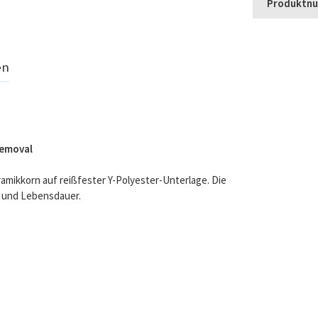
Produktn
en
Removal
amikkorn auf reißfester Y-Polyester-Unterlage. Die
t und Lebensdauer.