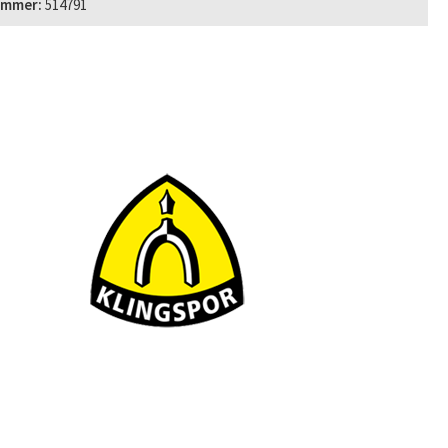
ummer:
514791