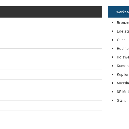
Werkst
Bronz
Edelst
Guss
Hochle
Holzwe
Kunsts
Kupfer
Messi
NE-Met
Stahl