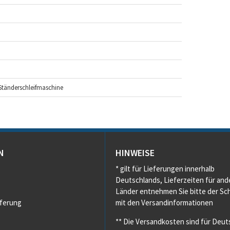
 Ständerschleifmaschine
N
HINWEISE
* gilt für Lieferungen innerhalb
Deutschlands, Lieferzeiten für and
Länder entnehmen Sie bitte der Sch
eferung
mit den Versandinformationen
** Die Versandkosten sind für Deut