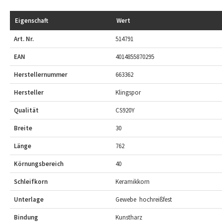
Eigenschaft
Wert
Art. Nr.
514791
EAN
4014855870295
Herstellernummer
663362
Hersteller
Klingspor
Qualität
CS920Y
Breite
30
Länge
762
Körnungsbereich
40
Schleifkorn
Keramikkorn
Unterlage
Gewebe  hochreißfest
Bindung
Kunstharz