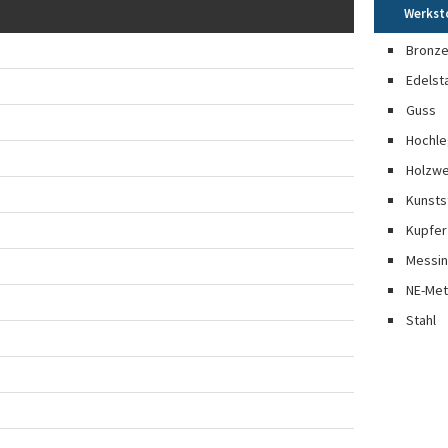
Werkst
Bronz
Edelst
Guss
Hochle
Holzwe
Kunsts
Kupfer
Messi
NE-Met
Stahl