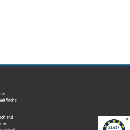
ere
altfläche
schland
✕
iner
llablauf