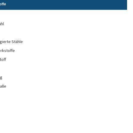
offe
e
ahl
gierte Stähle
rkstoffe
toff
ng
alle