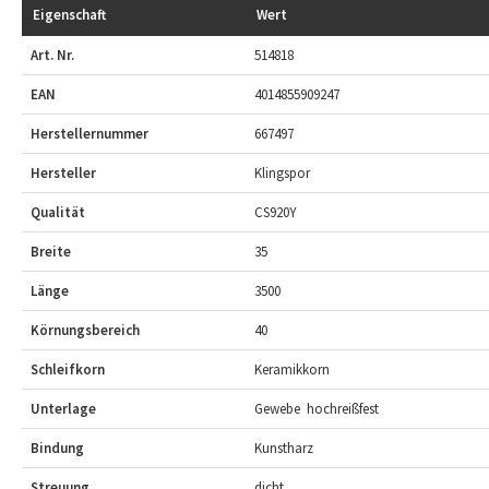
Eigenschaft
Wert
Art. Nr.
514818
EAN
4014855909247
Herstellernummer
667497
Hersteller
Klingspor
Qualität
CS920Y
Breite
35
Länge
3500
Körnungsbereich
40
Schleifkorn
Keramikkorn
Unterlage
Gewebe  hochreißfest
Bindung
Kunstharz
Streuung
dicht