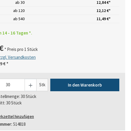
ab
30
12,84 €*
ab
120
12,12 €*
ab
540
11,49 €*
n 14 - 16 Tagen *.
€
* Preis pro 1 Stück
 zzgl. Versandkosten
9 €
*
Stk
In den Warenkorb
tellmenge: 30 Stück
itt: 30 Stück
kzettel hinzufügen
ummer:
514818