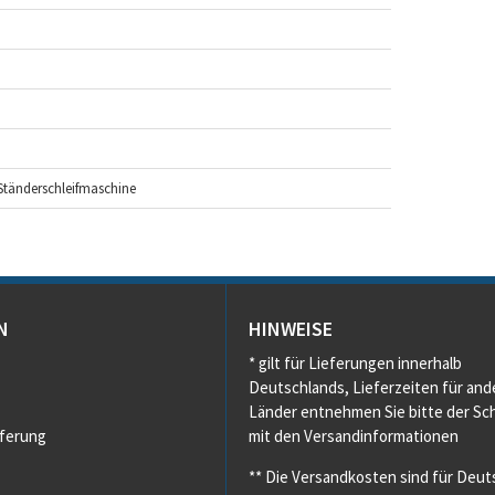
 Ständerschleifmaschine
N
HINWEISE
* gilt für Lieferungen innerhalb
Deutschlands, Lieferzeiten für and
Länder entnehmen Sie bitte der Sch
eferung
mit den Versandinformationen
** Die Versandkosten sind für Deut