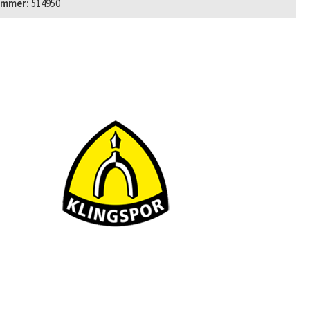
ummer:
514950