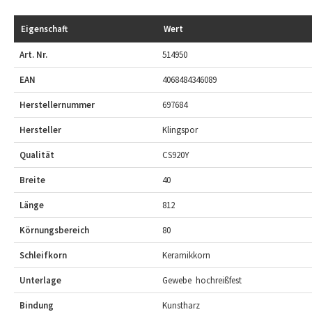
Eigenschaft
Wert
Art. Nr.
514950
EAN
4068484346089
Herstellernummer
697684
Hersteller
Klingspor
Qualität
CS920Y
Breite
40
Länge
812
Körnungsbereich
80
Schleifkorn
Keramikkorn
Unterlage
Gewebe  hochreißfest
Bindung
Kunstharz