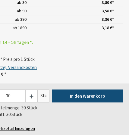
ab
30
3,80 €*
ab
90
3,58 €*
ab
390
3,36 €*
ab
1890
3,18 €*
n 14 - 16 Tagen *.
* Preis pro 1 Stück
 zzgl. Versandkosten
 €
*
Stk
In den Warenkorb
tellmenge: 30 Stück
itt: 30 Stück
kzettel hinzufügen