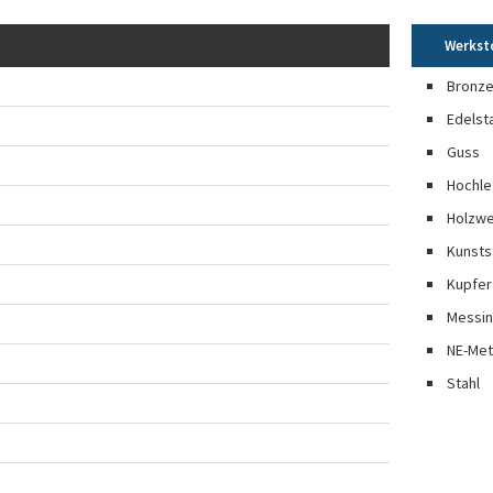
Werkst
Bronz
Edelst
Guss
Hochle
Holzwe
Kunsts
Kupfer
Messi
NE-Met
Stahl