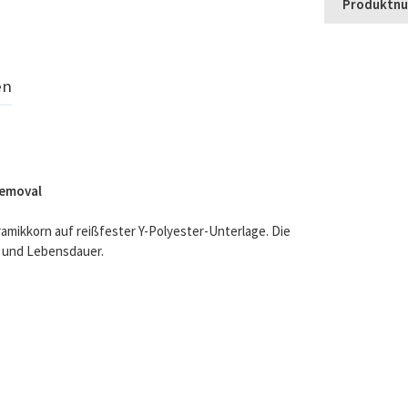
Produktn
en
Removal
amikkorn auf reißfester Y-Polyester-Unterlage. Die
t und Lebensdauer.