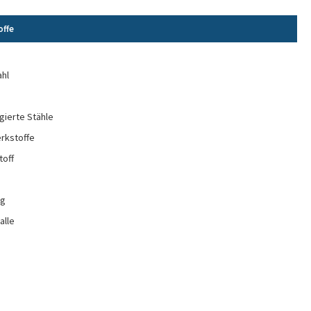
offe
e
ahl
gierte Stähle
rkstoffe
toff
ng
alle