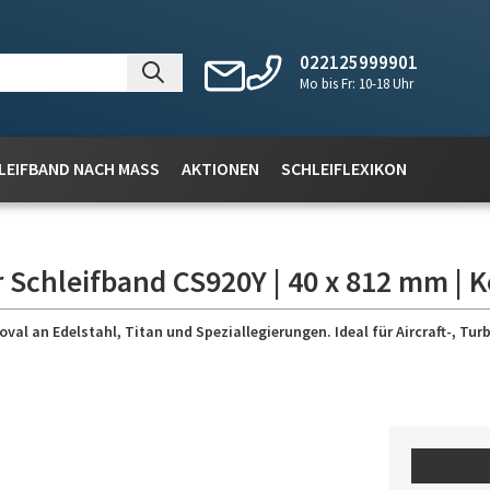
022125999901
Mo bis Fr: 10-18 Uhr
LEIFBAND NACH MASS
AKTIONEN
SCHLEIFLEXIKON
 Schleifband CS920Y | 40 x 812 mm | K
 an Edelstahl, Titan und Speziallegierungen. Ideal für Aircraft-, Turb