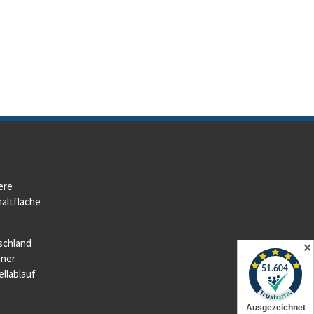
ere
altfläche
schland
✕
iner
llablauf