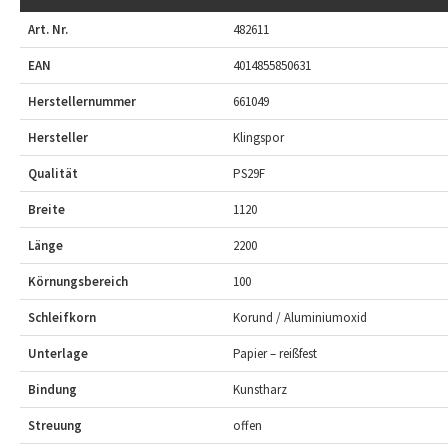
Art. Nr.
482611
EAN
4014855850631
Herstellernummer
661049
Hersteller
Klingspor
Qualität
PS29F
Breite
1120
Länge
2200
Körnungsbereich
100
Schleifkorn
Korund / Aluminiumoxid
Unterlage
Papier – reißfest
Bindung
Kunstharz
Streuung
offen