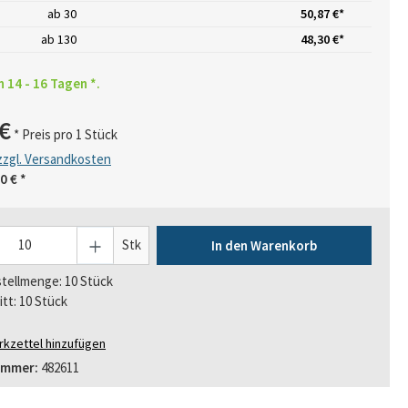
ab
30
50,87 €*
ab
130
48,30 €*
n 14 - 16 Tagen *.
€
* Preis pro 1 Stück
 zzgl. Versandkosten
0 €
*
Stk
In den Warenkorb
tellmenge: 10 Stück
itt: 10 Stück
kzettel hinzufügen
ummer:
482611