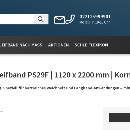
022125999901
Mo bis Fr: 10-18 Uhr
LEIFBAND NACH MASS
AKTIONEN
SCHLEIFLEXIKON
eifband PS29F | 1120 x 2200 mm | Kor
ung. Speziell für harzreiches Weichholz und Langband-Anwendungen – mi