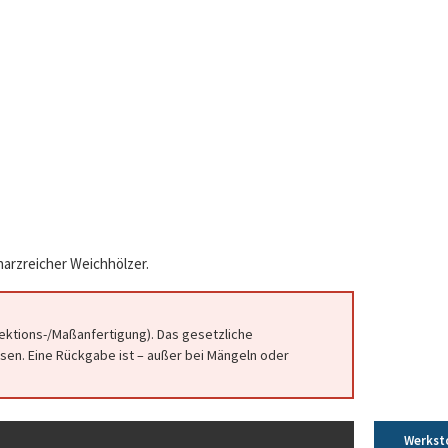
 harzreicher Weichhölzer.
fektions-/Maßanfertigung). Das gesetzliche
en. Eine Rückgabe ist – außer bei Mängeln oder
Werkst