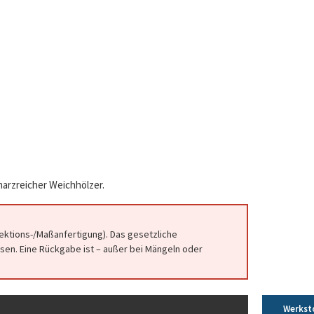
 harzreicher Weichhölzer.
fektions-/Maßanfertigung). Das gesetzliche
en. Eine Rückgabe ist – außer bei Mängeln oder
Werkst