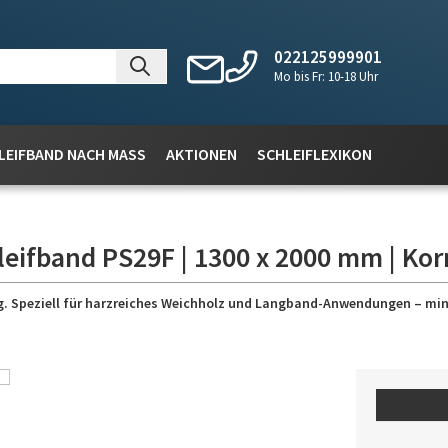
022125999901
Mo bis Fr: 10-18 Uhr
LEIFBAND NACH MASS
AKTIONEN
SCHLEIFLEXIKON
leifband PS29F | 1300 x 2000 mm | Kor
ung. Speziell für harzreiches Weichholz und Langband-Anwendungen – mi