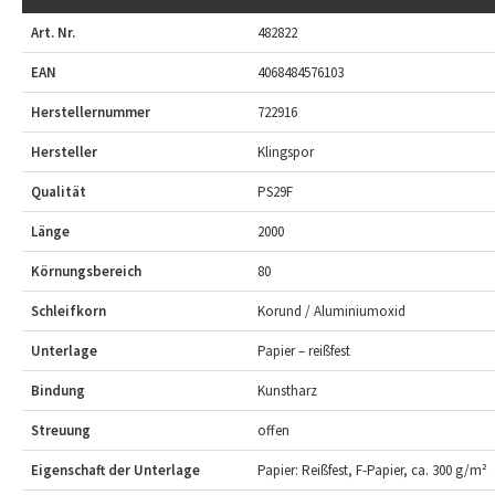
Art. Nr.
482822
EAN
4068484576103
Herstellernummer
722916
Hersteller
Klingspor
Qualität
PS29F
Länge
2000
Körnungsbereich
80
Schleifkorn
Korund / Aluminiumoxid
Unterlage
Papier – reißfest
Bindung
Kunstharz
Streuung
offen
Eigenschaft der Unterlage
Papier: Reißfest, F-Papier, ca. 300 g/m²