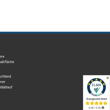
ere
altfläche
schland
✕
iner
llablauf