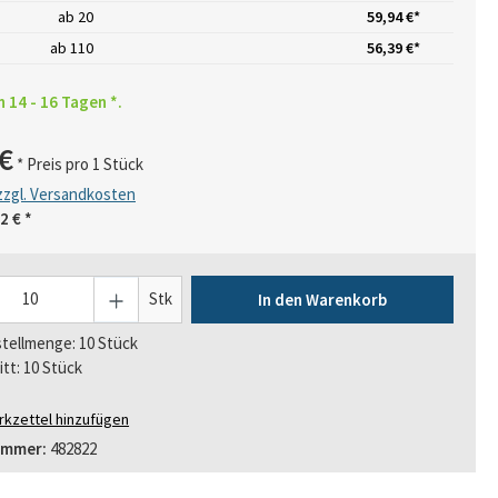
ab
20
59,94 €*
ab
110
56,39 €*
n 14 - 16 Tagen *.
€
* Preis pro 1 Stück
 zzgl. Versandkosten
2 €
*
Stk
In den Warenkorb
tellmenge: 10 Stück
itt: 10 Stück
kzettel hinzufügen
ummer:
482822